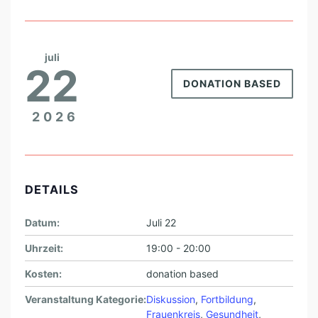
E
T
H
juli
O
22
DONATION BASED
D
E
2026
N
DETAILS
Datum:
Juli 22
Uhrzeit:
19:00 - 20:00
Kosten:
donation based
Veranstaltung Kategorie:
Diskussion
,
Fortbildung
,
Frauenkreis
,
Gesundheit
,