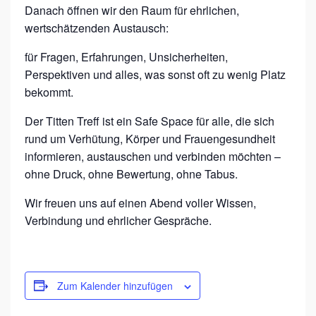
E
Danach öffnen wir den Raum für ehrlichen,
F
wertschätzenden Austausch:
F
für Fragen, Erfahrungen, Unsicherheiten,
–
Perspektiven und alles, was sonst oft zu wenig Platz
V
bekommt.
E
Der Titten Treff ist ein Safe Space für alle, die sich
R
rund um Verhütung, Körper und Frauengesundheit
H
informieren, austauschen und verbinden möchten –
Ü
ohne Druck, ohne Bewertung, ohne Tabus.
T
Wir freuen uns auf einen Abend voller Wissen,
U
Verbindung und ehrlicher Gespräche.
N
G
S
Zum Kalender hinzufügen
M