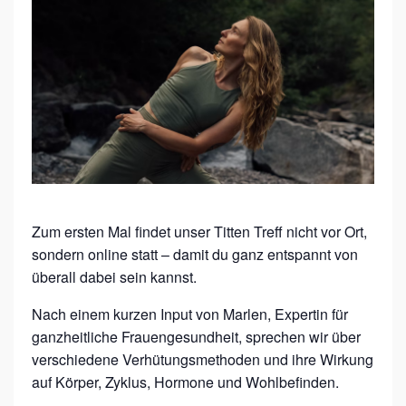
O
N
L
I
N
E
–
T
I
Zum ersten Mal findet unser Titten Treff nicht vor Ort,
T
sondern online statt – damit du ganz entspannt von
T
überall dabei sein kannst.
E
Nach einem kurzen Input von Marlen, Expertin für
N
ganzheitliche Frauengesundheit, sprechen wir über
T
verschiedene Verhütungsmethoden und ihre Wirkung
R
auf Körper, Zyklus, Hormone und Wohlbefinden.