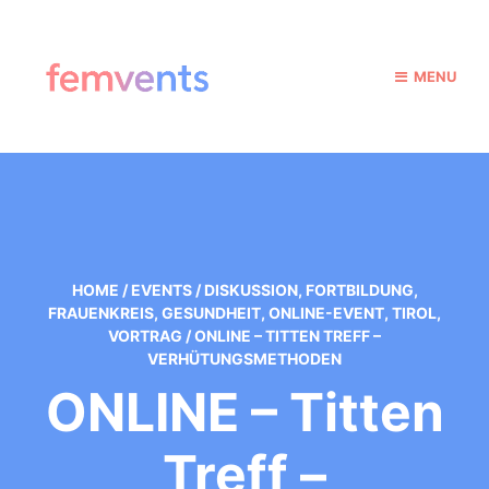
MENU
HOME
/
EVENTS
/
DISKUSSION
,
FORTBILDUNG
,
FRAUENKREIS
,
GESUNDHEIT
,
ONLINE-EVENT
,
TIROL
,
VORTRAG
/
ONLINE – TITTEN TREFF –
VERHÜTUNGSMETHODEN
ONLINE – Titten
Treff –