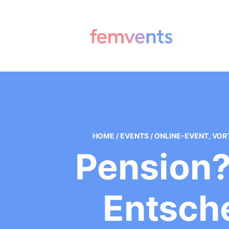
HOME
/
EVENTS
/
ONLINE-EVENT
,
VOR
Pension?
Entsche