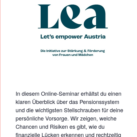
N
S
I
O
N
?
D
E
I
N
In diesem Online-Seminar erhältst du einen
E
klaren Überblick über das Pensionssystem
Z
und die wichtigsten Stellschrauben für deine
U
persönliche Vorsorge. Wir zeigen, welche
K
Chancen und Risiken es gibt, wie du
U
finanzielle Lücken erkennen und rechtzeitig