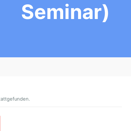
Seminar)
tattgefunden.
P
E