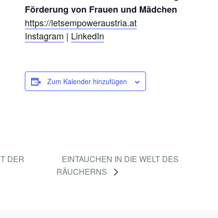
Förderung von Frauen und Mädchen
E
https://letsempoweraustria.at
I
Instagram
|
LinkedIn
D
U
N
Zum Kalender hinzufügen
G
!
(
L
I
V
FT DER
EINTAUCHEN IN DIE WELT DES
E
RÄUCHERNS
-
O
N