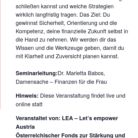
schließen kannst und welche Strategien
N
wirklich langfristig tragen. Das Ziel: Du
F
gewinnst Sicherheit, Orientierung und die
T
Kompetenz, deine finanzielle Zukunft selbst in
–
die Hand zu nehmen. Wir werden dir das
D
Wissen und die Werkzeuge geben, damit du
E
mit Klarheit und Zuversicht planen kannst.
I
N
Dr. Marietta Babos,
Seminarleitung:
E
Damensache – Finanzen für die Frau
E
Diese Veranstaltung findet live und
Hinweis:
N
online statt
T
S
Veranstaltet von: L
EA
–
Let’s empower
C
Austria
Österreichischer Fonds zur Stärkung und
H