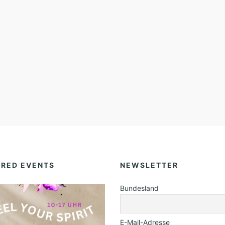
L
I
N
E
-
S
E
M
I
N
A
URED EVENTS
NEWSLETTER
R
Bundesland
)
E-Mail-Adresse