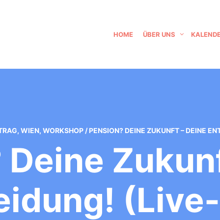
HOME
ÜBER UNS
KALEND
TRAG
,
WIEN
,
WORKSHOP
/
PENSION? DEINE ZUKUNFT – DEINE EN
 Deine Zukunf
idung! (Live