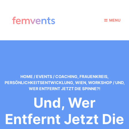
MENU
HOME
/
EVENTS
/
COACHING
,
FRAUENKREIS
,
PERSÖNLICHKEITSENTWICKLUNG
,
WIEN
,
WORKSHOP
/
UND,
WER ENTFERNT JETZT DIE SPINNE?!
Und, Wer
Entfernt Jetzt Die