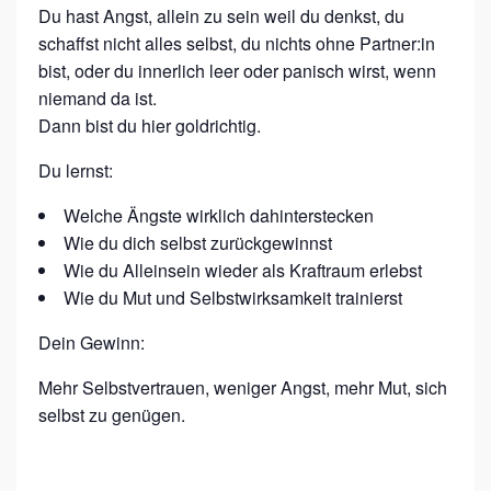
Z
Du hast Angst, allein zu sein weil du denkst, du
schaffst nicht alles selbst, du nichts ohne Partner:in
T
bist, oder du innerlich leer oder panisch wirst, wenn
D
niemand da ist.
I
Dann bist du hier goldrichtig.
E
Du lernst:
S
P
Welche Ängste wirklich dahinterstecken
Wie du dich selbst zurückgewinnst
I
Wie du Alleinsein wieder als Kraftraum erlebst
N
Wie du Mut und Selbstwirksamkeit trainierst
N
Dein Gewinn:
E
?
Mehr Selbstvertrauen, weniger Angst, mehr Mut, sich
!
selbst zu genügen.