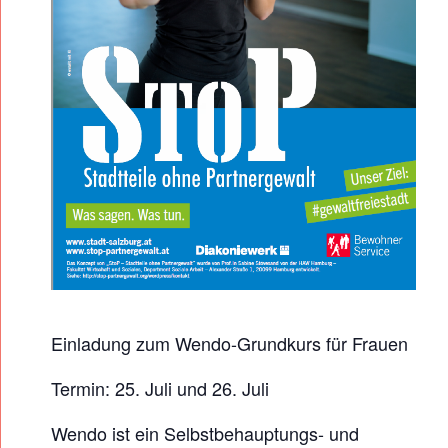
R
U
N
D
K
U
R
S
F
Ü
R
F
Einladung zum Wendo-Grundkurs für Frauen
R
Termin: 25. Juli und 26. Juli
A
U
Wendo ist ein Selbstbehauptungs- und