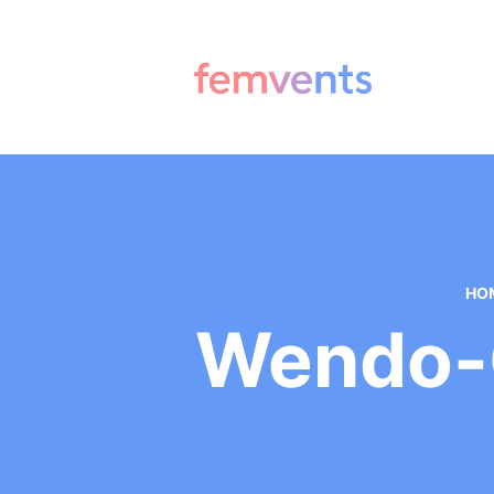
HO
Wendo-G