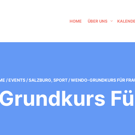
HOME
ÜBER UNS
KALEND
ME
/
EVENTS
/
SALZBURG
,
SPORT
/
WENDO-GRUNDKURS FÜR FRA
rundkurs Fü