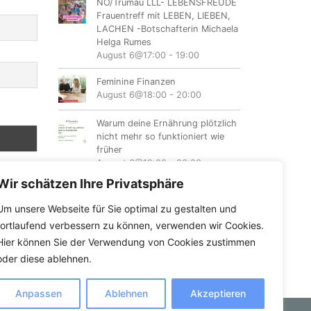
NÖ/Trumau LLL- LEBENSFREUDE
Frauentreff mit LEBEN, LIEBEN,
LACHEN -Botschafterin Michaela
Helga Rumes
August 6@17:00
-
19:00
Feminine Finanzen
August 6@18:00
-
20:00
Warum deine Ernährung plötzlich
nicht mehr so funktioniert wie
früher
August 6@19:00
-
20:00
Wir schätzen Ihre Privatsphäre
Hike & Learn Bergcamp für
Frauen in den Schladminger
Um unsere Webseite für Sie optimal zu gestalten und
Tauern
fortlaufend verbessern zu können, verwenden wir Cookies.
August 7
-
August 9
Hier können Sie der Verwendung von Cookies zustimmen
oder diese ablehnen.
Anpassen
Ablehnen
Akzeptieren