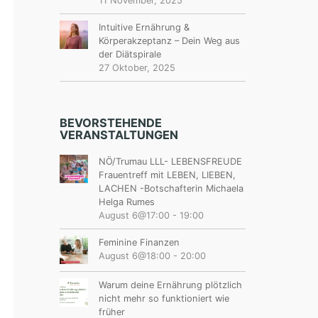
11 November, 2025
Intuitive Ernährung &
Körperakzeptanz – Dein Weg aus
der Diätspirale
27 Oktober, 2025
BEVORSTEHENDE
VERANSTALTUNGEN
NÖ/Trumau LLL- LEBENSFREUDE
Frauentreff mit LEBEN, LIEBEN,
LACHEN -Botschafterin Michaela
Helga Rumes
August 6@17:00
-
19:00
Feminine Finanzen
August 6@18:00
-
20:00
Warum deine Ernährung plötzlich
nicht mehr so funktioniert wie
früher