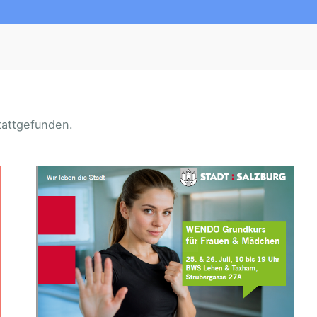
tattgefunden.
W
E
N
D
O
-
G