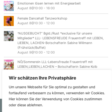
Emotionen lösen lernen mit Energiearbeit
August 8@10:00
-
16:00
Female Dancehall Tanzworkshop
August 8@10:30
-
12:00
*AUSGEBUCHT“ Bgld./Rust *exclusive für unsere
Mitglieder* LLL- LEBENSFREUDE Frauentreff mit LEBEN,
LIEBEN, LACHEN-Botschafterin Sabine Willmann
(Frühstück/Buffet)
August 9@10:00
-
12:00
NÖ/Sommerein LLL-Lebensfreude Frauentreff mit
LEBEN,LIEBEN,LACHEN – Botschafterin Sabine Kolb
August 11@18:00
-
20:00
Wir schätzen Ihre Privatsphäre
Um unsere Webseite für Sie optimal zu gestalten und
fortlaufend verbessern zu können, verwenden wir Cookies.
Hier können Sie der Verwendung von Cookies zustimmen
oder diese ablehnen.
© femvents.at