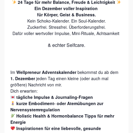
R
24 Tage für mehr Balance, Freude & Leichtigkeit
Ein Dezember voller Inspiration
F
für Körper, Geist & Business.
Ü
Kein Schoko-Kalender. Ein Soul-Kalender.
Zuckerfrei. Stressfrei. Überforderungsfrei.
R
Dafür voller wertvoller Impulse, Mini-Rituale, Achtsamkeit
S
& echter Selfcare.
E
L
B
S
Im
Wellpreneur Adventskalender
bekommst du ab dem
1. Dezember
jeden Tag einen kleine (oder auch mal
T
größere) Nachricht von mir.
S
Dich erwarten:
tägliche Impulse & Journaling-Fragen
T
kurze Embodiment- oder Atemübungen zur
Ä
Nervensystemregulation
Holistic Health & Hormonbalance Tipps für mehr
N
Energie
D
Inspirationen für eine liebevolle, gesunde