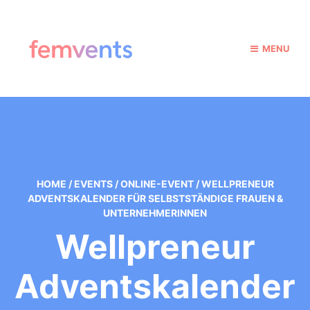
MENU
HOME
/
EVENTS
/
ONLINE-EVENT
/
WELLPRENEUR
ADVENTSKALENDER FÜR SELBSTSTÄNDIGE FRAUEN &
UNTERNEHMERINNEN
Wellpreneur
Adventskalender