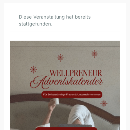
Diese Veranstaltung hat bereits
stattgefunden.
W
E
L
L
P
R
E
N
E
U