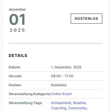
N
E
dezember
01
H
KOSTENLOS
M
2025
E
R
I
N
DETAILS
N
Datum:
1. Dezember, 2025
E
N
Uhrzeit:
08:00 - 17:00
Kosten:
Kostenlos
Veranstaltung Kategorie:
Online-Event
Veranstaltung Tags:
Achtsamkeit
,
Breathe
,
Coaching
,
Community
,