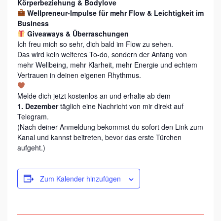
I
Körperbeziehung & Bodylove
Wellpreneur-Impulse für mehr Flow & Leichtigkeit im
G
Business
E
Giveaways & Überraschungen
Ich freu mich so sehr, dich bald im Flow zu sehen.
F
Das wird kein weiteres To-do, sondern der Anfang von
R
mehr Wellbeing, mehr Klarheit, mehr Energie und echtem
Vertrauen in deinen eigenen Rhythmus.
A
U
Melde dich jetzt kostenlos an und erhalte ab dem
E
1. Dezember
täglich eine Nachricht von mir direkt auf
Telegram.
N
(Nach deiner Anmeldung bekommst du sofort den Link zum
&
Kanal und kannst beitreten, bevor das erste Türchen
aufgeht.)
U
N
Zum Kalender hinzufügen
T
E
R