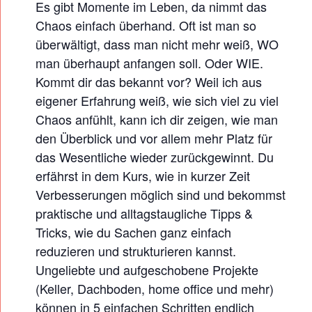
I
Es gibt Momente im Leben, da nimmt das
E
Chaos einfach überhand. Oft ist man so
R
überwältigt, dass man nicht mehr weiß, WO
E
man überhaupt anfangen soll. Oder WIE.
N
Kommt dir das bekannt vor? Weil ich aus
eigener Erfahrung weiß, wie sich viel zu viel
–
Chaos anfühlt, kann ich dir zeigen, wie man
I
den Überblick und vor allem mehr Platz für
N
das Wesentliche wieder zurückgewinnt. Du
5
erfährst in dem Kurs, wie in kurzer Zeit
E
Verbesserungen möglich sind und bekommst
I
praktische und alltagstaugliche Tipps &
N
Tricks, wie du Sachen ganz einfach
F
reduzieren und strukturieren kannst.
A
Ungeliebte und aufgeschobene Projekte
(Keller, Dachboden, home office und mehr)
C
können in 5 einfachen Schritten endlich