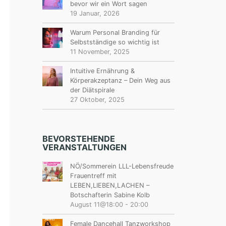
bevor wir ein Wort sagen
19 Januar, 2026
Warum Personal Branding für
Selbstständige so wichtig ist
11 November, 2025
Intuitive Ernährung &
Körperakzeptanz – Dein Weg aus
der Diätspirale
27 Oktober, 2025
BEVORSTEHENDE
VERANSTALTUNGEN
NÖ/Sommerein LLL-Lebensfreude
Frauentreff mit
LEBEN,LIEBEN,LACHEN –
Botschafterin Sabine Kolb
August 11@18:00
-
20:00
Female Dancehall Tanzworkshop