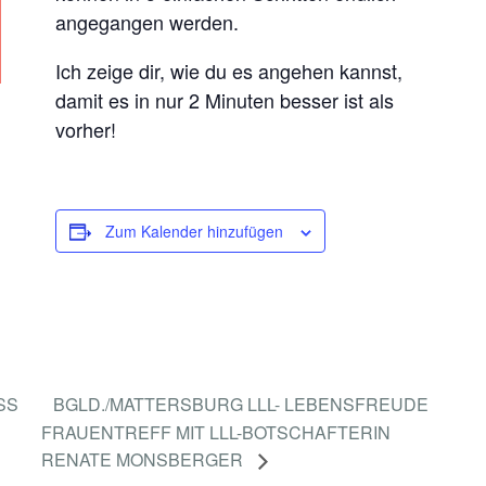
H
angegangen werden.
E
N
Ich zeige dir, wie du es angehen kannst,
S
damit es in nur 2 Minuten besser ist als
C
vorher!
H
R
I
Zum Kalender hinzufügen
T
T
E
N
SS
BGLD./MATTERSBURG LLL- LEBENSFREUDE
FRAUENTREFF MIT LLL-BOTSCHAFTERIN
RENATE MONSBERGER