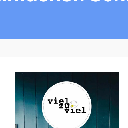
W
O
R
K
S
H
O