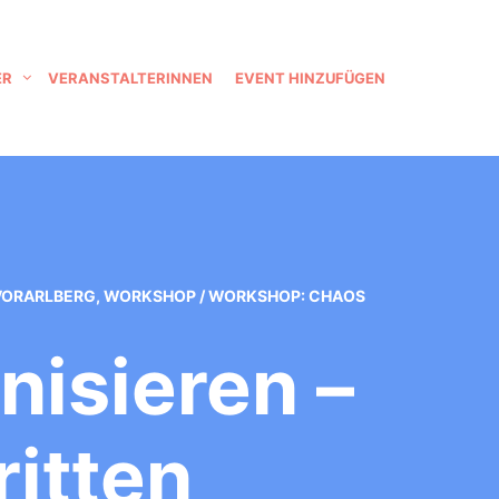
ER
VERANSTALTERINNEN
EVENT HINZUFÜGEN
VORARLBERG
,
WORKSHOP
/
WORKSHOP: CHAOS
isieren –
ritten