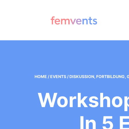
HOME
/
EVENTS
/
DISKUSSION
,
FORTBILDUNG
,
Workshop
In 5 