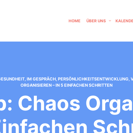
HOME
ÜBER UNS
KALEND
GESUNDHEIT
,
IM GESPRÄCH
,
PERSÖNLICHKEITSENTWICKLUNG
,
ORGANISIEREN – IN 5 EINFACHEN SCHRITTEN
: Chaos Organ
Einfachen Sch