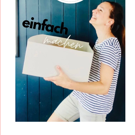
P
:
C
H
A
O
S
O
R
G
A
N
I
S