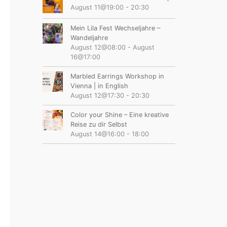
August 11@19:00
-
20:30
Mein Lila Fest Wechseljahre –
Wandeljahre
August 12@08:00
-
August
16@17:00
Marbled Earrings Workshop in
Vienna | in English
August 12@17:30
-
20:30
Color your Shine – Eine kreative
Reise zu dir Selbst
August 14@16:00
-
18:00