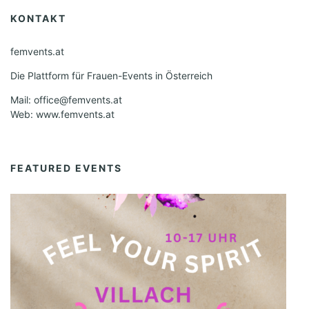
N
KONTAKT
a
v
femvents.at
i
Die Plattform für Frauen-Events in Österreich
g
Mail: office@femvents.at
Web: www.femvents.at
a
t
i
FEATURED EVENTS
o
n