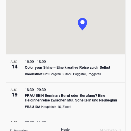
t
u
s
s
s
a
t
t
w
l
ä
a
a
t
h
u
l
l
l
n
e
t
t
n
g
u
.
u
A
n
n
n
16:00
-
18:00
AUG.
14
Color your Shine – Eine kreative Reise zu dir Selbst
s
g
g
Bergern 8, 3650 Pöggstall, Pöggstall
Bioobsthof Ertl
i
e
e
c
n
18:30
-
20:30
n
AUG.
h
19
FRAU SEiN Seminar: Beruf oder Berufung? Eine
t
S
Heldinnenreise zwischen Mut, Scheitern und Neubeginn
e
Hauptplatz 16, Zwettl
FRAU iDA
u
n
c
-
09:00
-
11:00
AUG.
27
NÖ/Mannersdorf LLL- Frauen Schnatterschritte mit
h
N
Heute
Nächste
Veranstaltungen
Vorherige