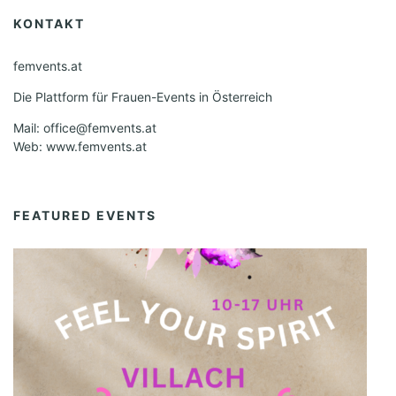
N
KONTAKT
a
v
femvents.at
i
Die Plattform für Frauen-Events in Österreich
g
Mail: office@femvents.at
Web: www.femvents.at
a
t
i
FEATURED EVENTS
o
n