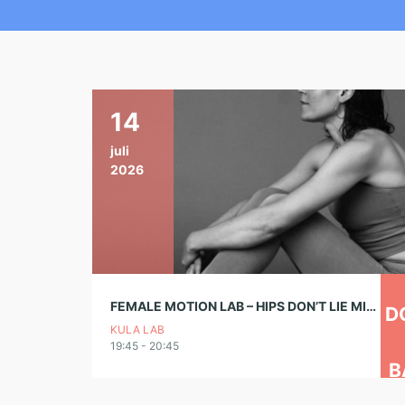
14
juli
2026
FEMALE MOTION LAB – HIPS DON’T LIE MIT KATY
D
KULA LAB
19:45 - 20:45
B