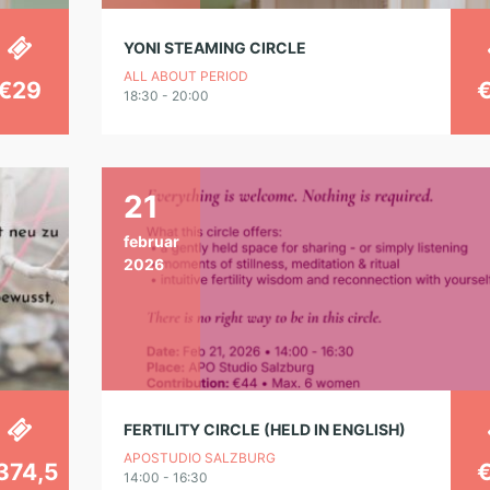
YONI STEAMING CIRCLE
ALL ABOUT PERIOD
€29
18:30 - 20:00
21
februar
2026
FERTILITY CIRCLE (HELD IN ENGLISH)
APOSTUDIO SALZBURG
374,5
14:00 - 16:30