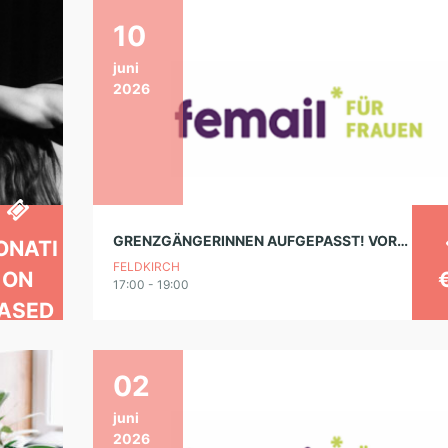
10
juni
2026
GRENZGÄNGERINNEN AUFGEPASST! VORTRAG IN FELDKIRCH
ONATI
FELDKIRCH
ON
17:00 - 19:00
ASED
02
juni
2026