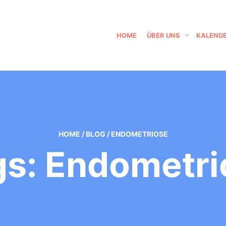
HOME
ÜBER UNS
KALEND
HOME
/
BLOG
/
ENDOMETRIOSE
gs: Endometri