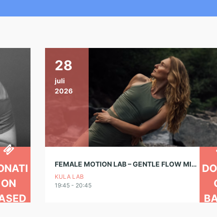
28
juli
2026
FEMALE MOTION LAB – GENTLE FLOW MIT ANNA
ONATI
DO
KULA LAB
ON
19:45 - 20:45
ASED
B