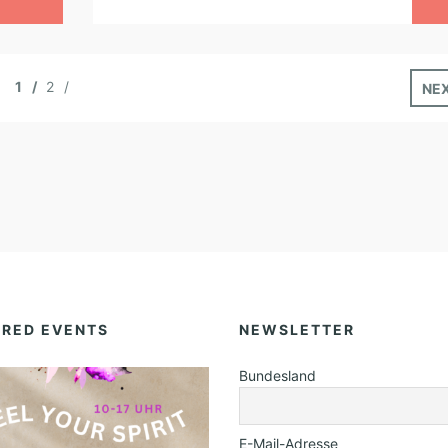
1
2
NE
URED EVENTS
NEWSLETTER
Bundesland
E-Mail-Adresse