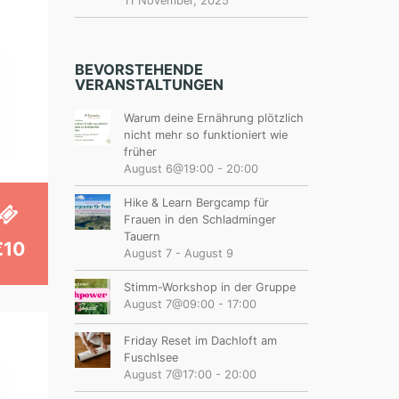
11 November, 2025
BEVORSTEHENDE
VERANSTALTUNGEN
Warum deine Ernährung plötzlich
nicht mehr so funktioniert wie
früher
August 6@19:00
-
20:00
Hike & Learn Bergcamp für
Frauen in den Schladminger
Tauern
€10
August 7
-
August 9
Stimm-Workshop in der Gruppe
August 7@09:00
-
17:00
Friday Reset im Dachloft am
Fuschlsee
August 7@17:00
-
20:00