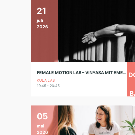
21
juli
2026
FEMALE MOTION LAB – VINYASA MIT EMELY
D
KULA LAB
19:45 - 20:45
B
05
mai
2026