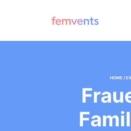
HOME
/
E
Frau
Famil