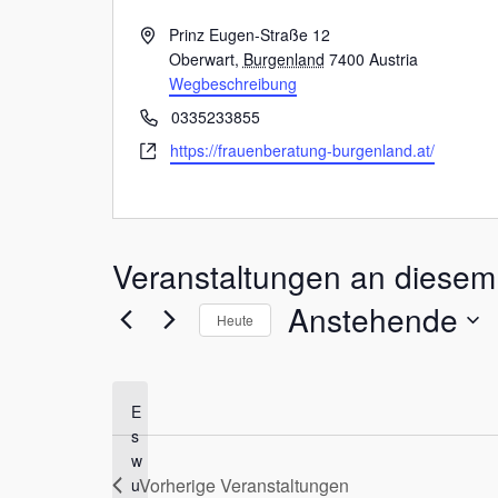
A
Prinz Eugen-Straße 12
d
Oberwart
,
Burgenland
7400
Austria
r
Wegbeschreibung
e
T
0335233855
s
e
W
https://frauenberatung-burgenland.at/
s
l
e
e
e
b
f
s
o
e
n
Veranstaltungen an diesem 
i
t
Anstehende
e
Heute
D
a
t
E
u
s
m
w
w
Vorherige
Veranstaltungen
u
ä