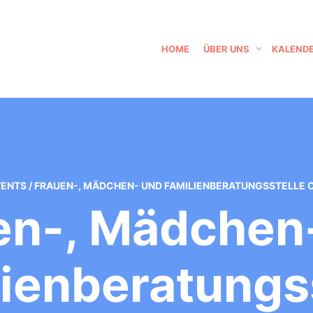
HOME
ÜBER UNS
KALEND
VENTS
/
FRAUEN-, MÄDCHEN- UND FAMILIENBERATUNGSSTELLE
en-, Mädchen
ienberatungs