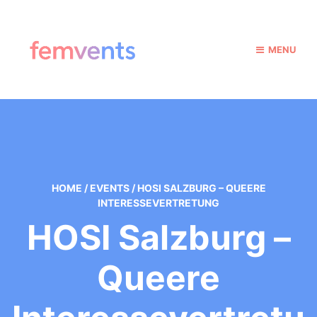
MENU
HOME
/
EVENTS
/
HOSI SALZBURG – QUEERE
INTERESSEVERTRETUNG
HOSI Salzburg –
Queere