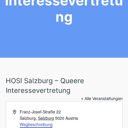
Interessevertretu
Ng
HOSI Salzburg – Queere
Interessevertretung
« Alle Veranstaltungen
A
Franz-Josef-Straße 22
d
Salzburg
,
Salzburg
5020
Austria
r
Wegbeschreibung