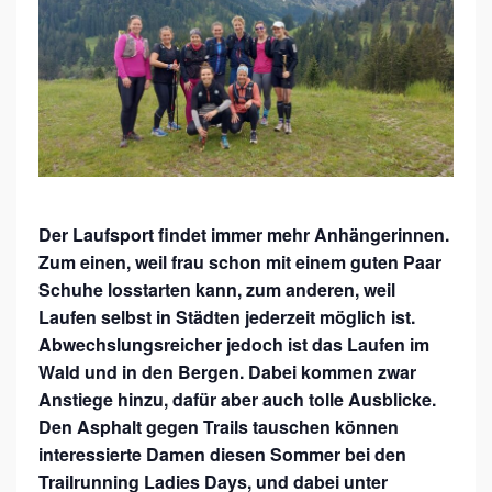
A
I
L
R
U
N
N
Der Laufsport findet immer mehr Anhängerinnen.
I
Zum einen, weil frau schon mit einem guten Paar
N
Schuhe losstarten kann, zum anderen, weil
G
Laufen selbst in Städten jederzeit möglich ist.
Abwechslungsreicher jedoch ist das Laufen im
L
Wald und in den Bergen. Dabei kommen zwar
A
Anstiege hinzu, dafür aber auch tolle Ausblicke.
D
Den Asphalt gegen Trails tauschen können
I
interessierte Damen diesen Sommer bei den
E
Trailrunning Ladies Days, und dabei unter