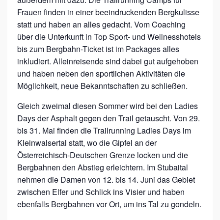
Ü
Frauen finden in einer beeindruckenden Bergkulisse
statt und haben an alles gedacht. Vom Coaching
R
über die Unterkunft in Top Sport- und Wellnesshotels
F
bis zum Bergbahn-Ticket ist im Packages alles
R
inkludiert. Alleinreisende sind dabei gut aufgehoben
A
und haben neben den sportlichen Aktivitäten die
U
Möglichkeit, neue Bekanntschaften zu schließen.
E
Gleich zweimal diesen Sommer wird bei den Ladies
N
Days der Asphalt gegen den Trail getauscht. Von 29.
bis 31. Mai finden die Trailrunning Ladies Days im
Kleinwalsertal statt, wo die Gipfel an der
Österreichisch-Deutschen Grenze locken und die
Bergbahnen den Abstieg erleichtern. Im Stubaital
nehmen die Damen von 12. bis 14. Juni das Gebiet
zwischen Elfer und Schlick ins Visier und haben
ebenfalls Bergbahnen vor Ort, um ins Tal zu gondeln.