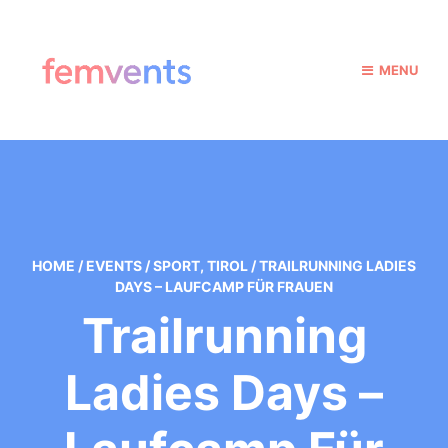
MENU
HOME
/
EVENTS
/
SPORT
,
TIROL
/
TRAILRUNNING LADIES
DAYS – LAUFCAMP FÜR FRAUEN
Trailrunning
Ladies Days –