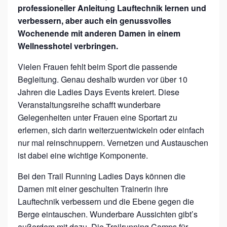
professioneller Anleitung Lauftechnik lernen und
S
verbessern, aber auch ein genussvolles
D
Wochenende mit anderen Damen in einem
A
Wellnesshotel verbringen.
Y
Vielen Frauen fehlt beim Sport die passende
S
Begleitung. Genau deshalb wurden vor über 10
–
Jahren die Ladies Days Events kreiert. Diese
L
Veranstaltungsreihe schafft wunderbare
A
Gelegenheiten unter Frauen eine Sportart zu
erlernen, sich darin weiterzuentwickeln oder einfach
U
nur mal reinschnuppern. Vernetzen und Austauschen
F
ist dabei eine wichtige Komponente.
C
Bei den Trail Running Ladies Days können die
A
Damen mit einer geschulten Trainerin ihre
M
Lauftechnik verbessern und die Ebene gegen die
P
Berge eintauschen. Wunderbare Aussichten gibt’s
F
außerdem mit dazu. Die Trailrunning Camps für