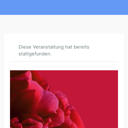
Diese Veranstaltung hat bereits
stattgefunden.
Z
Y
K
L
U
S
K