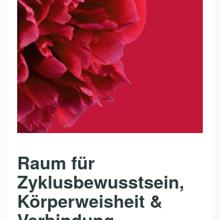
R
A
F
T
K
R
E
I
S
Raum für
Zyklusbewusstsein,
Körperweisheit &
Verbindung