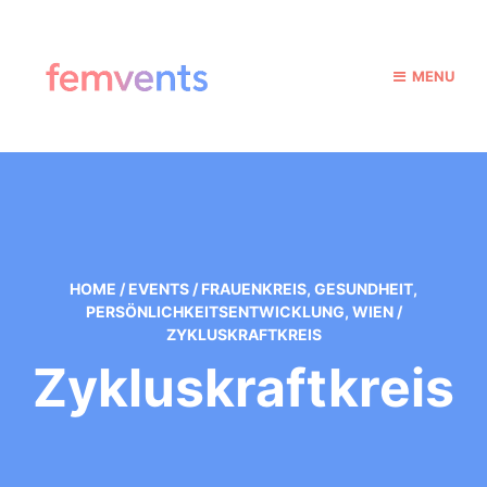
MENU
HOME
/
EVENTS
/
FRAUENKREIS
,
GESUNDHEIT
,
PERSÖNLICHKEITSENTWICKLUNG
,
WIEN
/
ZYKLUSKRAFTKREIS
Zykluskraftkreis